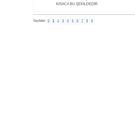
KISACA BU ŞEKİLDEDİR.
Sayfalar:
0
1
2
3
4
5
6
7
8
9