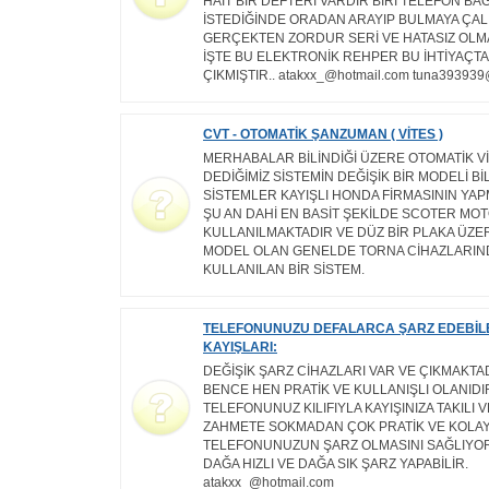
HAİT BİR DEFTERİ VARDIR BİRİ TELEFON B
İSTEDİĞİNDE ORADAN ARAYIP BULMAYA ÇALIŞ
GERÇEKTEN ZORDUR SERİ VE HATASIZ OLMA
İŞTE BU ELEKTRONİK REHPER BU İHTİYAÇT
ÇIKMIŞTIR.. atakxx_@hotmail.com tuna393939
CVT - OTOMATİK ŞANZUMAN ( VİTES )
MERHABALAR BİLİNDİĞİ ÜZERE OTOMATİK V
DEDİĞİMİZ SİSTEMİN DEĞİŞİK BİR MODELİ Bİ
SİSTEMLER KAYIŞLI HONDA FİRMASININ YA
ŞU AN DAHİ EN BASİT ŞEKİLDE SCOTER M
KULLANILMAKTADIR VE DÜZ BİR PLAKA ÜZER
MODEL OLAN GENELDE TORNA CİHAZLARIN
KULLANILAN BİR SİSTEM.
TELEFONUNUZU DEFALARCA ŞARZ EDEBİL
KAYIŞLARI:
DEĞİŞİK ŞARZ CİHAZLARI VAR VE ÇIKMAKTA
BENCE HEN PRATİK VE KULLANIŞLI OLANID
TELEFONUNUZ KILIFIYLA KAYIŞINIZA TAKILI VE
ZAHMETE SOKMADAN ÇOK PRATİK VE KOLAY
TELEFONUNUZUN ŞARZ OLMASINI SAĞLIYO
DAĞA HIZLI VE DAĞA SIK ŞARZ YAPABİLİR.
atakxx_@hotmail.com