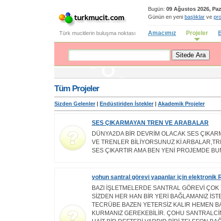
Bugün:
09 Ağustos 2026, Paz
Günün en yeni
başlıklar
ve
pro
Amacımız
Projeler
B
Türk mucitlerin buluşma noktası
Tüm Projeler
Sizden Gelenler
|
Endüstiriden İstekler
|
Akademik Projeler
SES ÇIKARMAYAN TREN VE ARABALAR
DÜNYA2DA BİR DEVRİM OLACAK SES ÇIKAR
VE TRENLER BİLİYORSUNUZ Kİ ARBALAR,T
SES ÇIKARTIR AMA BEN YENİ PROJEMDE B
yohun santral görevi yapanlar için elektroni
BAZI İŞLETMELERDE SANTRAL GÖREVİ ÇO
SİZDEN HER HAN BİR YERİ BAĞLAMANIZ İSTE
TECRÜBE BAZEN YETERSİZ KALIR HEMEN B
KURMANIZ GEREKEBİLİR. ÇOHU SANTRALCİ