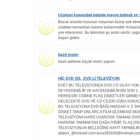
Uzaktan kumandalı balonla mayını bulmak ve
Bozuk arazide bulunan mayınları bulup yok etmen
uzaktan kumandalı balonu kullanmaktır. Kolayca 
yok ederesiniz. Bu teknoleji şu anda vardır, uy
başarı getirir.
basit motor
basit aletlerle küçük motor yapımı
HİÇ DVD SİS , DVD Lİ TELEVİZYON
EVET BU TELEVİZYONDA DVD CD OLAYI YOK
SEYREDEBİLİR VE KAYDEDEBİLİRSİN SON 2 ,
HERKESİN CEBİNE FLAŞ DİSKETLER GİRMEY
GELECEKTE DVD VE CD CİLERİ ZORA SOKAC
BU TELEVİZYONA DVD BAĞLAMADAN 4 ,5 TA
DİSKET TAKIP ONLARCA FİLM İZLEMENİZ M
TELEVİZYONA HARİCİ HARDİSK TAKMAK DVD
HARDİSK TAKMAKTAN DAĞA İYİDİR. FLAŞ Dİ
TELEVİZYONUN BELLEĞİNE KAYIT YAPABİLİRS
atakxx_@hotmail.com tuna393939@hotmail.co