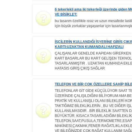
6 tekerlekli ama iki tekerleği üzerinde gide
VE BİSİKLET:
bu tasarım özellikle ıssız ve uzun mesafede lastik
için büyük zorluklar yaşayanlar için tasarlanmıştı
İŞÇİLERİN KULLANDIĞI İŞYERİNE GİRİŞ ÇIKI
KARTI:UZAKTAN KUMANDALI HAFIZALI
ÇALIŞANLAR GENELDE KAPIDAN GİRERKEN
KART BASARLAR BU KART GELİŞEN TEKNOL
TASARLANMIŞTIR . UZAKTAN KUMANDA EKLE
HATASIS GİRİŞ ÇIKIŞ SAĞLAR
TELEFON VE BİR ÇOK ÖZELLERE SAHİP BİLE
TELEFONLAR GİT GİDE KÜÇÜLÜYOR SAAT 
ÜZERİNDE ÇALIŞILDIĞINI BİLİYORUM AMA B
PRATİK VE KULLANIŞLI OLANI BİLEKLERİ KO
TAKTIĞIMIZ BİLEKLİKLERİN , BU VE DİĞER İŞ
KULLANILMASIDIR . BİR BİLEKLİK SAATTEN 
BÜYÜKTÜR. KISACA TASARLADIĞIM BİLEKLİ
TELEFON,SAAT,PUSULA,TERMOMETRE,ESAP
MAKİNESİ,ÇAKMAK,FENER RAĞATLIKLA EKL
VE BİLEĞİNİZDE ÇOK RAĞAT KULLANIM SA