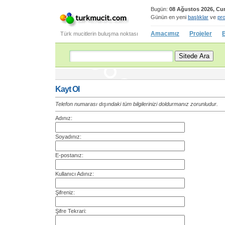
Bugün:
08 Ağustos 2026, Cu
Günün en yeni
başlıklar
ve
pro
Amacımız
Projeler
B
Türk mucitlerin buluşma noktası
Kayt Ol
Telefon numarası dışındaki tüm bilgilerinizi doldurmanız zorunludur.
Adınız:
Soyadınız:
E-postanız:
Kullanıcı Adınız:
Şifreniz:
Şifre Tekrari: