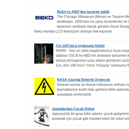
Beko’ya ABD’den tasarım ödülü
The Chicago Atheaeum (Mimari ve Tasarım M
tarafından, 1950’den bu yana düzenlenen ve 
tasarımın sembolü olarak görülen Good Desig
Beko markalı LCD televizyon almaya hak kazandı.
Çin 100'üncü uydusunu fırlattı
PEKİN - Son on yılda başdöndürücü hızla uzay
dağılan SSCB ile ABD’nin ardından tamamen k
dünya yörüngesine uzay adamı gönderen üçün
Çin, dün 100’üncü “Uzun Yürüyüş” uydusunu fırl
NASA Uzayda Elektrik Üretecek
Küresel ısınma ve dünya nüfusunun artması ne
kaynaklarının kısıtlı hale gelmesi bilim adamla
arayışlara yönlendirdi.
Japonlardan Çocuk Robot
Japonya'da bir grup bilim adamı, çocuk gelişimini
anlamak için çocuk gibi hareket eden bir robot üret