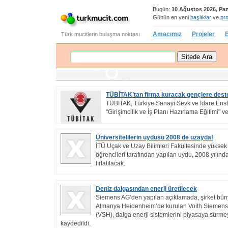
Bugün:
10 Ağustos 2026, Paz
Günün en yeni
başlıklar
ve
pro
Amacımız
Projeler
B
Türk mucitlerin buluşma noktası
TÜBİTAK’tan firma kuracak gençlere dest
TÜBİTAK, Türkiye Sanayi Sevk ve İdare Enst
"Girişimcilik ve İş Planı Hazırlama Eğitimi" v
Üniversitelilerin uydusu 2008 de uzayda!
İTÜ Uçak ve Uzay Bilimleri Fakültesinde yüksek 
öğrencileri tarafından yapılan uydu, 2008 yılın
fırlatılacak.
Deniz dalgasından enerji üretilecek
Siemens AG’den yapılan açıklamada, şirket bü
Almanya Heidenheim’de kurulan Voith Siemens
(VSH), dalga enerji sistemlerini piyasaya sürme
kaydedildi.