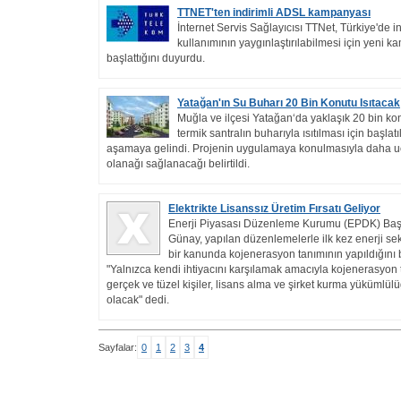
TTNET'ten indirimli ADSL kampanyası
İnternet Servis Sağlayıcısı TTNet, Türkiye'de i
kullanımının yaygınlaştırılabilmesi için yeni 
başlattığını duyurdu.
Yatağan'ın Su Buharı 20 Bin Konutu Isıtacak
Muğla ve ilçesi Yatağan‘da yaklaşık 20 bin kon
termik santralın buharıyla ısıtılması için başla
aşamaya gelindi. Projenin uygulamaya konulmasıyla daha u
olanağı sağlanacağı belirtildi.
Elektrikte Lisanssız Üretim Fırsatı Geliyor
Enerji Piyasası Düzenleme Kurumu (EPDK) Baş
Günay, yapılan düzenlemelerle ilk kez enerji se
bir kanunda kojenerasyon tanımının yapıldığını b
"Yalnızca kendi ihtiyacını karşılamak amacıyla kojenerasyon 
gerçek ve tüzel kişiler, lisans alma ve şirket kurma yükümlü
olacak" dedi.
Sayfalar:
0
1
2
3
4