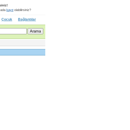
siniz!
ada
kayıt
olabilirsiniz?
Çocuk
Bağlantılar