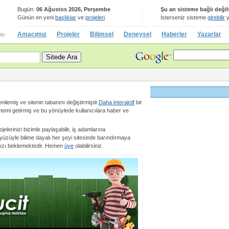
Bugün:
06 Ağustos 2026, Perşembe
Şu an sisteme bağlı değil
Günün en yeni
başlıklar
ve
projeleri
İsterseniz sisteme
girebilir
y
Amacımız
Projeler
Bilimsel
Deneysel
Haberler
Yazarlar
sı
nilemiş ve sitenin tabanını değiştirmiştir.
Daha interaktif
bir
stemi getirmiş ve bu yönüylede kullanıcılara haber ve
ojelerinizi bizimle paylaşabilir, iş adamlarına
i yüzüyle bilime dayalı her şeyi sitesinde barındırmaya
ınızı beklemektedir. Hemen
üye
olabilirsiniz.