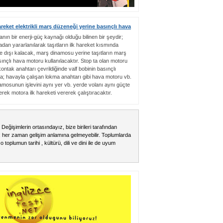
hareket elektrikli marş düzeneği yerine basınçlı hava
anın bir enerji-güç kaynağı olduğu bilinen bir şeydir;
adan yararlanılarak taşıtların ilk hareket kısmında
 dışı kalacak, marş dinamosu yerine taşıtların marş
nçlı hava motoru kullanılacaktır. Stop ta olan motoru
kontak anahtarı çevrildiğinde valf bobinin basınçlı
; havayla çalışan lokma anahtarı gibi hava motoru vb.
mosunun işlevini aynı yer vb. yerde volanı aynı güçte
rek motora ilk hareketi vererek çalıştıracaktır.
ık . Değişimlerin ortasındayız, bize birileri tarafından
; her zaman gelişim anlamına gelmeyebilir. Toplumlarda
 toplumun tarihi , kültürü, dili ve dini ile de uyum