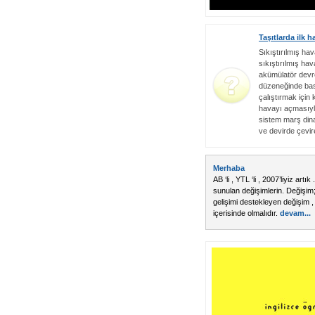
Taşıtlarda ilk 
Sıkıştırılmış hav
sıkıştırılmış hav
akümülatör devre
düzeneğinde bası
çalıştırmak için 
havayı açmasıyla
sistem marş dina
ve devirde çevire
Merhaba
AB ‘li , YTL ‘li , 2007’liyiz art
sunulan değişimlerin. Değişim
gelişimi destekleyen değişim , o
içerisinde olmalıdır.
devam...