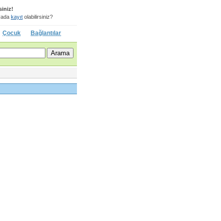
siniz!
ada
kayıt
olabilirsiniz?
Çocuk
Bağlantılar