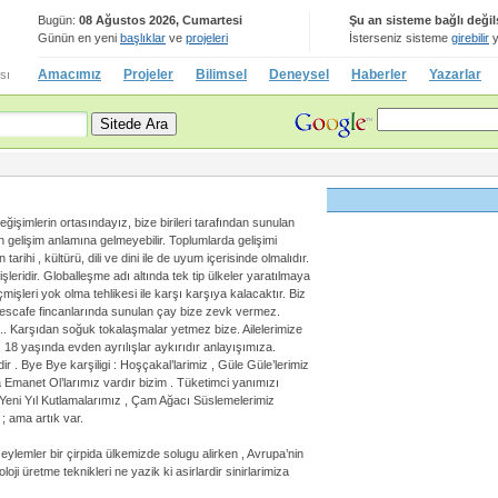
Bugün:
08 Ağustos 2026, Cumartesi
Şu an sisteme bağlı değil
Günün en yeni
başlıklar
ve
projeleri
İsterseniz sisteme
girebilir
y
Amacımız
Projeler
Bilimsel
Deneysel
Haberler
Yazarlar
sı
 . Değişimlerin ortasındayız, bize birileri tarafından sunulan
 gelişim anlamına gelmeyebilir. Toplumlarda gelişimi
arihi , kültürü, dili ve dini ile de uyum içerisinde olmalıdır.
işleridir. Globalleşme adı altında tek tip ülkeler yaratılmaya
mişleri yok olma tehlikesi ile karşı karşıya kalacaktır. Biz
; nescafe fincanlarında sunulan çay bize zevk vermez.
..... Karşıdan soğuk tokalaşmalar yetmez bize. Ailelerimize
, 18 yaşında evden ayrılışlar aykırıdır anlayışımıza.
ir . Bye Bye karşiligi : Hoşçakal’larimiz , Güle Güle’lerimiz
’a Emanet Ol’larımız vardır bizim . Tüketimci yanımızı
 Yeni Yıl Kutlamalarımız , Çam Ağacı Süslemelerimiz
; ama artık var.
ylemler bir çirpida ülkemizde solugu alirken , Avrupa’nin
noloji üretme teknikleri ne yazik ki asirlardir sinirlarimiza