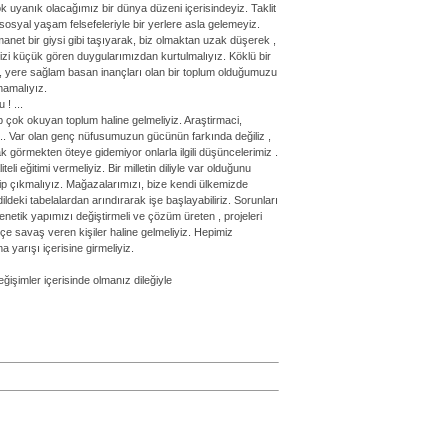
uyanık olacağımız bir dünya düzeni içerisindeyiz. Taklit
osyal yaşam felsefeleriyle bir yerlere asla gelemeyiz.
net bir giysi gibi taşıyarak, biz olmaktan uzak düşerek ,
zi küçük gören duygularımızdan kurtulmalıyız. Köklü bir
li , yere sağlam basan inançları olan bir toplum olduğumuzu
mamalıyız.
! ...
 çok okuyan toplum haline gelmeliyiz. Araştirmaci,
..... Var olan genç nüfusumuzun gücünün farkında değiliz ,
k görmekten öteye gidemiyor onlarla ilgili düşüncelerimiz .
eli eğitimi vermeliyiz. Bir milletin diliyle var olduğunu
p çıkmalıyız. Mağazalarımızı, bize kendi ülkemizde
deki tabelalardan arındırarak işe başlayabiliriz. Sorunları
netik yapımızı değiştirmeli ve çözüm üreten , projeleri
tçe savaş veren kişiler haline gelmeliyiz. Hepimiz
a yarışı içerisine girmeliyiz.
ğişimler içerisinde olmanız dileğiyle