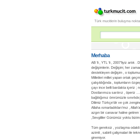
Türk mucitlerin buluşma nokta
Merhaba
AB ‘li , YTL ‘li , 2007’liyiz artık
değişimlerin. Değişim; her zaman
destekleyen değişim , o toplumun t
Milletleri millet yapan ortak geçm
çalışıldığında , toplumların özgeç
çayı ince belli bardakta içeriz 
Dostlarımıza sarılırız , öperiz .
bağlılığımız ömrümüzle sınırlıdır
Dilimiz Türkçe’dir ve çok zengind
Allaha ısmarladıkları’mız , Allah
azgın bir canavar haline getiren
,Sevgililer Günümüz yoktu bizim 
Tüm gereksiz , yozlaşma odakli e
azimli , sabirli çalişmalari ile tek
giremiyor.