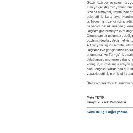
Gözümüzü dört açacağımız , çok 
etmeye çalıştığımız yabancının s
Bize ait olmayanı, üstümüzde ema
geleceğimizi kuramayız. Kendimi
tarihi geçmişi , zengin bir anadi
bir saniye bile aklımızdan çıkar
Değişim göstermeliyiz evet doğru 
Okumayan bir toplumuz , değişip
gözlemci degiliz , degişmeliyiz 
AB ‘ye yeni işgücü avantajı olara
Değişmeli ve gençlerimize en kalit
unutmamalı ve Türkçe’mize sahi
olduğumuzu unutturan yabancı dil
konuşup, sürekli suçlu arayan ge
olan , engeller karşısında dürüs
yapabileceğimizin en iyisini yapm
Ülke çıkarları doğrultusundaki de
Mete TETİK
Kimya Yüksek Mühendisi
Konu ile ilgili diğer yazılar.