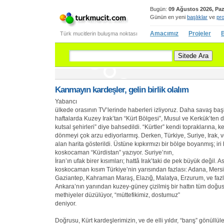
Bugün:
09 Ağustos 2026, Paz
Günün en yeni
başlıklar
ve
pro
Amacımız
Projeler
B
Türk mucitlerin buluşma noktası
Kanmayın kardeşler, gelin birlik olalım
Yabancı
ülkede orasının TV’lerinde haberleri izliyoruz. Daha savaş b
haftalarda Kuzey Irak’tan “Kürt Bölgesi”, Musul ve Kerkük’ten d
kutsal şehirleri” diye bahsedildi. “Kürtler” kendi topraklarına, k
dönmeyi çok arzu ediyorlarmış. Derken, Türkiye, Suriye, Irak, ve
alan harita gösterildi. Üstüne kıpkırmızı bir bölge boyanmış; iri 
koskocaman “Kürdistan” yazıyor. Suriye’nın,
İran’ın ufak birer kısımları; hattâ Irak’taki de pek büyük değil. As
koskocaman kısım Türkiye’nin yarısından fazlası: Adana, Mersi
Gaziantep, Kahraman Maraş, Elazığ, Malatya, Erzurum, ve fazla
Ankara’nın yanından kuzey-güney çizilmiş bir hattın tüm doğusu
methiyeler düzülüyor, “müttefikimiz, dostumuz”
deniyor.
Doğrusu, Kürt kardeşlerimizin, ve de elli yıldır, “barış” gönüllüle