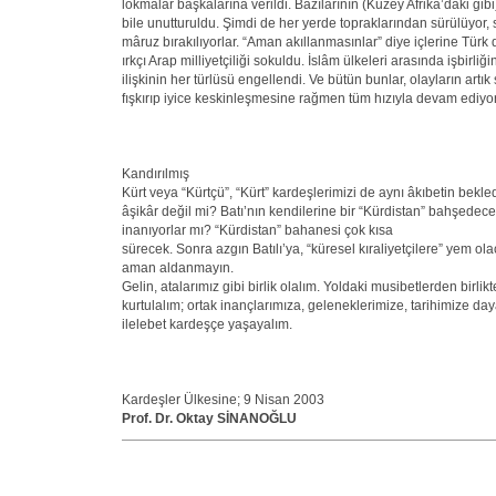
lokmalar başkalarına verildi. Bazılarının (Kuzey Afrika’daki gibi
bile unutturuldu. Şimdi de her yerde topraklarından sürülüyor, 
mâruz bırakılıyorlar. “Aman akıllanmasınlar” diye içlerine Türk
ırkçı Arap milliyetçiliği sokuldu. İslâm ülkeleri arasında işbirliği
ilişkinin her türlüsü engellendi. Ve bütün bunlar, olayların artık
fışkırıp iyice keskinleşmesine rağmen tüm hızıyla devam ediyor
Kandırılmış
Kürt veya “Kürtçü”, “Kürt” kardeşlerimizi de aynı âkıbetin bekle
âşikâr değil mi? Batı’nın kendilerine bir “Kürdistan” bahşede
inanıyorlar mı? “Kürdistan” bahanesi çok kısa
sürecek. Sonra azgın Batılı’ya, “küresel kıraliyetçilere” yem ola
aman aldanmayın.
Gelin, atalarımız gibi birlik olalım. Yoldaki musibetlerden birlikt
kurtulalım; ortak inançlarımıza, geleneklerimize, tarihimize da
ilelebet kardeşçe yaşayalım.
Kardeşler Ülkesine; 9 Nisan 2003
Prof. Dr. Oktay SİNANOĞLU