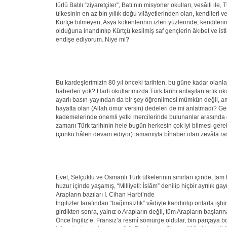
türlü Batılı “ziyaretçiler”, Batı’nın misyoner okulları, vesâiti ile, 
ülkesinin en az bin yıllık doğu vilâyetlerinden olan, kendileri ve
Kürtçe bilmeyen, Asya kökenlerinin izleri yüzlerinde, kendilerin
olduğuna inandırılıp Kürtçü kesilmiş saf gençlerin âkıbet ve is
endişe ediyorum. Niye mi?
Bu kardeşlerimizin 80 yıl önceki tarihten, bu güne kadar olanla
haberleri yok? Hadi okullarımızda Türk tarihi anlaşılan artık o
ayarlı basın-yayından da bir şey öğrenilmesi mümkün değil, am
hayatta olan (Allah ömür versin) dedeleri de mi anlatmadı? Gerç
kademelerinde önemli yetki mercilerinde bulunanlar arasında
zamanı Türk tarihinin hele bugün herkesin çok iyi bilmesi gere
(çünkü hâlen devam ediyor) tamamıyla bîhaber olan zevâta ra
Evet, Selçuklu ve Osmanlı Türk ülkelerinin sınırları içinde, tam 
huzur içinde yaşamış, “Milliyeti: İslâm” denilip hiçbir ayrılık ga
Arapların bazıları I. Cihan Harbi’nde
İngilizler tarafından “bağımsızlık” vâdiyle kandırılıp onlarla işbi
girdikten sonra, yalnız o Arapların değil, tüm Arapların başları
Önce İngiliz’e, Fransız’a resmî sömürge oldular, bin parçaya b