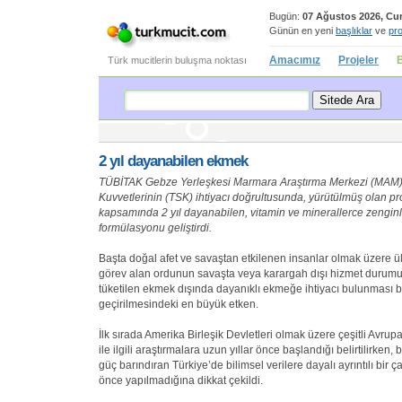
Bugün:
07 Ağustos 2026, C
Günün en yeni
başlıklar
ve
pro
Amacımız
Projeler
B
Türk mucitlerin buluşma noktası
2 yıl dayanabilen ekmek
TÜBİTAK Gebze Yerleşkesi Marmara Araştırma Merkezi (MAM), 
Kuvvetlerinin (TSK) ihtiyacı doğrultusunda, yürütülmüş olan pr
kapsamında 2 yıl dayanabilen, vitamin ve minerallerce zenginl
formülasyonu geliştirdi.
Başta doğal afet ve savaştan etkilenen insanlar olmak üzere
görev alan ordunun savaşta veya karargah dışı hizmet durum
tüketilen ekmek dışında dayanıklı ekmeğe ihtiyacı bulunması 
geçirilmesindeki en büyük etken.
İlk sırada Amerika Birleşik Devletleri olmak üzere çeşitli Avrup
ile ilgili araştırmalara uzun yıllar önce başlandığı belirtilirken, 
güç barındıran Türkiye’de bilimsel verilere dayalı ayrıntılı bir 
önce yapılmadığına dikkat çekildi.