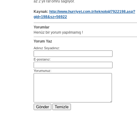
az 2 yıl raf ömrü sağlıyor.
Kaynak:
http://www.hurriyet.com.tr/teknoloji/7922198.asp?
gid=198&sz=56922
Yorumlar
Henüz bir yorum yapılmamış !
Yorum Yaz
Adınız Soyadınız:
E-postanız:
Yorumunuz: