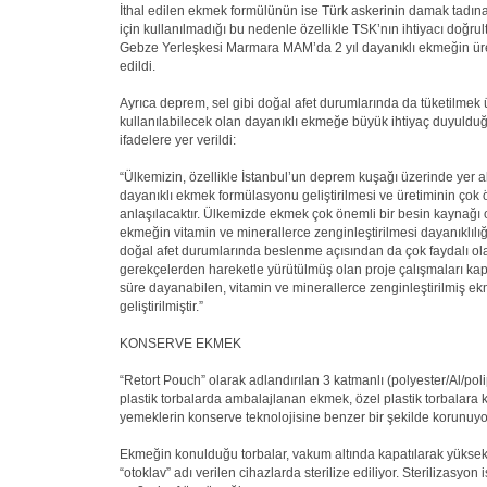
İthal edilen ekmek formülünün ise Türk askerinin damak tadın
için kullanılmadığı bu nedenle özellikle TSK’nın ihtiyacı doğ
Gebze Yerleşkesi Marmara MAM’da 2 yıl dayanıklı ekmeğin üret
edildi.
Ayrıca deprem, sel gibi doğal afet durumlarında da tüketilmek
kullanılabilecek olan dayanıklı ekmeğe büyük ihtiyaç duyulduğu
ifadelere yer verildi:
“Ülkemizin, özellikle İstanbul’un deprem kuşağı üzerinde yer 
dayanıklı ekmek formülasyonu geliştirilmesi ve üretiminin çok
anlaşılacaktır. Ülkemizde ekmek çok önemli bir besin kaynağı 
ekmeğin vitamin ve minerallerce zenginleştirilmesi dayanıklılığ
doğal afet durumlarında beslenme açısından da çok faydalı ola
gerekçelerden hareketle yürütülmüş olan proje çalışmaları k
süre dayanabilen, vitamin ve minerallerce zenginleştirilmiş 
geliştirilmiştir.”
KONSERVE EKMEK
“Retort Pouch” olarak adlandırılan 3 katmanlı (polyester/Al/pol
plastik torbalarda ambalajlanan ekmek, özel plastik torbalara 
yemeklerin konserve teknolojisine benzer bir şekilde korunuyo
Ekmeğin konulduğu torbalar, vakum altında kapatılarak yüksek
“otoklav” adı verilen cihazlarda sterilize ediliyor. Sterilizasyo