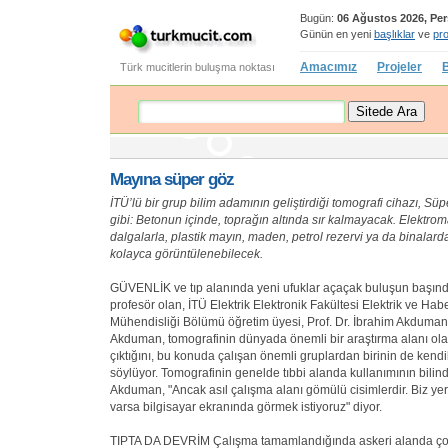
Bugün:
06 Ağustos 2026, Pe
Günün en yeni
başlıklar
ve
pro
Amacımız
Projeler
B
Türk mucitlerin buluşma noktası
Mayına süper göz
İTÜ’lü bir grup bilim adamının geliştirdiği tomografi cihazı, S
gibi: Betonun içinde, toprağın altında sır kalmayacak. Elektro
dalgalarla, plastik mayın, maden, petrol rezervi ya da binalarda
kolayca görüntülenebilecek.
GÜVENLİK ve tıp alanında yeni ufuklar açaçak buluşun başınd
profesör olan, İTÜ Elektrik Elektronik Fakültesi Elektrik ve Ha
Mühendisliği Bölümü öğretim üyesi, Prof. Dr. İbrahim Akduman 
Akduman, tomografinin dünyada önemli bir araştırma alanı ola
çıktığını, bu konuda çalışan önemli gruplardan birinin de kend
söylüyor. Tomografinin genelde tıbbi alanda kullanımının bilin
Akduman, "Ancak asıl çalışma alanı gömülü cisimlerdir. Biz yer
varsa bilgisayar ekranında görmek istiyoruz" diyor.
TIPTA DA DEVRİM Çalışma tamamlandığında askeri alanda çok