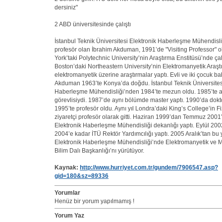
dersiniz"
2 ABD üniversitesinde çalıştı
İstanbul Teknik Üniversitesi Elektronik Haberleşme Mühendisl
profesör olan İbrahim Akduman, 1991’de "Visiting Professor" ol
York’taki Polytechnic University’nin Araştırma Enstitüsü’nde çal
Boston’daki Northeastern University’nin Elektromanyetik Araş
elektromanyetik üzerine araştırmalar yaptı. Evli ve iki çocuk ba
Akduman 1963’te Konya’da doğdu. İstanbul Teknik Üniversites
Haberleşme Mühendisliği’nden 1984’te mezun oldu. 1985’te a
görevlisiydi. 1987’de aynı bölümde master yaptı. 1990’da doktor
1995’te profesör oldu. Aynı yıl Londra’daki King’s College’in 
ziyaretçi profesör olarak gitti. Haziran 1999’dan Temmuz 2001
Elektronik Haberleşme Mühendisliği dekanlığı yaptı. Eylül 20
2004’e kadar İTÜ Rektör Yardımcılığı yaptı. 2005 Aralık’tan bu
Elektronik Haberleşme Mühendisliği’nde Elektromanyetik ve 
Bilim Dalı Başkanlığı’nı yürütüyor.
Kaynak:
http://www.hurriyet.com.tr/gundem/7906547.asp?
gid=180&sz=89336
Yorumlar
Henüz bir yorum yapılmamış !
Yorum Yaz