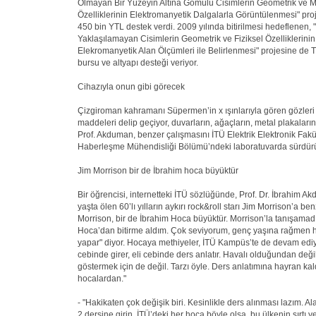
Olmayan Bir Yüzeyin Altına Gömülü Cisimlerin Geometrik ve
Özelliklerinin Elektromanyetik Dalgalarla Görüntülenmesi" pr
450 bin YTL destek verdi. 2009 yılında bitirilmesi hedeflenen,
Yaklaşılamayan Cisimlerin Geometrik ve Fiziksel Özelliklerini
Elekromanyetik Alan Ölçümleri ile Belirlenmesi" projesine de
bursu ve altyapı desteği veriyor.
Cihazıyla onun gibi görecek
Çizgiroman kahramanı Süpermen’in x ışınlarıyla gören gözleri
maddeleri delip geçiyor, duvarların, ağaçların, metal plakaların
Prof. Akduman, benzer çalışmasını İTÜ Elektrik Elektronik Fakül
Haberleşme Mühendisliği Bölümü’ndeki laboratuvarda sürdürü
Jim Morrison bir de İbrahim hoca büyüktür
Bir öğrencisi, internetteki İTÜ sözlüğünde, Prof. Dr. İbrahim A
yaşta ölen 60’lı yılların aykırı rock&roll starı Jim Morrison’a ben
Morrison, bir de İbrahim Hoca büyüktür. Morrison’la tanışama
Hoca’dan bitirme aldım. Çok seviyorum, genç yaşına rağmen h
yapar" diyor. Hocaya methiyeler, İTÜ Kampüs’te de devam ediyo
cebinde girer, eli cebinde ders anlatır. Havalı olduğundan değil
göstermek için de değil. Tarzı öyle. Ders anlatımına hayran kal
hocalardan."
- "Hakikaten çok değişik biri. Kesinlikle ders alınması lazım. A
2 dersine girin. İTÜ’deki her hoca böyle olsa, bu ülkenin sırtı 