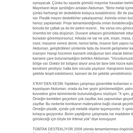
oynayacak. Çünkü bu sayede gömülü mayınlar havadan belirl
Mayınların ikiye ayrıldığını anlatan Akduman, "Birisi metal içer
çünkü herhangi bir dedektörle kolayca bulabilirsiniz. Bir de plas
var. Plastik mayını dedektörler yakalayamaz. Aslında onları bul
henüz yapılamadı. Proje tamamlandığında onları bulabileceğiz
boruda bir çatlak ya da bir petrol rezervi... Ne varsa onu göre
önemlisi bir oda düşünün. Duvarın arkasını görüntülemek ist
buradan göremiyorsunuz. Arkada ne var ne yok, insan, masa, 
nasıl, masanın neresi demir, neresi tahta, insanın tüm yapısı nası
Akduman, geliştirdikleri yöntemle tıpta da önemli gelişmeler 
inanıyor. Hangi hücrenin kanserli olduğunun tam olarak bili
kansere çare bulunamadığını belirten Akduman, "Vücudunuzda 
bölge var. Doktor bir bölgeyi alıyor ama bir tane bile hücre k
kendisini yeniliyor, hatta tüm vücuda yayılıyor. Hangisinin kans
şekilde tespit edebilseniz, kanseri de bir şekilde yenebilirsiniz 
X’RAY’DEN KESİN Yaptıkları çalışmayı güvenlikte kullanılan x-
kıyaslayan Akduman, orada da her şeyin görülemediğini, yalnız
kuvvetine göre tahminlerde bulunulduğunu söylüyor. "X ışını, ge
Örneğin kemikten geçerken çok zayıflar, kas yapısından geçe
zayıflar. Bu nedenle bombanın materyaline bağlı olarak geçiril
Örneğin plastik, içinde çok metalik objeler taşımıyordur. X ışınl
kolayca geçiyordur. Bizim yaptığımız çalışmada ise maddeler 
görüleceği için böyle bir ihtimal yok" diye konuşuyor.
TÜBİTAK DESTEKLİYOR 2008 yılında tamamlanması öngörül