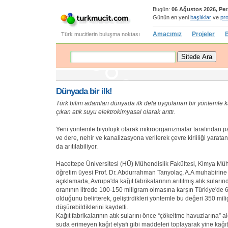
Bugün:
06 Ağustos 2026, Pe
Günün en yeni
başlıklar
ve
pro
Amacımız
Projeler
B
Türk mucitlerin buluşma noktası
Dünyada bir ilk!
Türk bilim adamları dünyada ilk defa uygulanan bir yöntemle k
çıkan atık suyu elektrokimyasal olarak arıttı.
Yeni yöntemle biyolojik olarak mikroorganizmalar tarafından
ve dere, nehir ve kanalizasyona verilerek çevre kirliliği yaratan
da arıtılabiliyor.
Hacettepe Üniversitesi (HÜ) Mühendislik Fakültesi, Kimya Mü
öğretim üyesi Prof. Dr. Abdurrahman Tanyolaç, A.A muhabirine 
açıklamada, Avrupa'da kağıt fabrikalarının arıtılmış atık suları
oranının litrede 100-150 miligram olmasına karşın Türkiye'de
olduğunu belirterek, geliştirdikleri yöntemle bu değeri 350 mi
düşürebildiklerini kaydetti.
Kağıt fabrikalarının atık sularını önce “çökeltme havuzlarına” al
suda erimeyen kağıt elyafı gibi maddeleri toplayarak yine kağıt