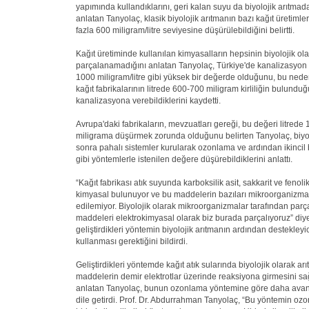
yapımında kullandıklarını, geri kalan suyu da biyolojik arıtmada
anlatan Tanyolaç, klasik biyolojik arıtmanın bazı kağıt üretimler
fazla 600 miligram/litre seviyesine düşürülebildiğini belirtti.
Kağıt üretiminde kullanılan kimyasalların hepsinin biyolojik ol
parçalanamadığını anlatan Tanyolaç, Türkiye'de kanalizasyon d
1000 miligram/litre gibi yüksek bir değerde olduğunu, bu nede
kağıt fabrikalarının litrede 600-700 miligram kirliliğin bulunduğu
kanalizasyona verebildiklerini kaydetti.
Avrupa'daki fabrikaların, mevzuatları gereği, bu değeri litrede
miligrama düşürmek zorunda olduğunu belirten Tanyolaç, biyo
sonra pahalı sistemler kurularak ozonlama ve ardından ikincil b
gibi yöntemlerle istenilen değere düşürebildiklerini anlattı.
“Kağıt fabrikası atık suyunda karboksilik asit, sakkarit ve fenolik
kimyasal bulunuyor ve bu maddelerin bazıları mikroorganizmal
edilemiyor. Biyolojik olarak mikroorganizmalar tarafından pa
maddeleri elektrokimyasal olarak biz burada parçalıyoruz” diy
geliştirdikleri yöntemin biyolojik arıtmanın ardından destekleyi
kullanması gerektiğini bildirdi.
Geliştirdikleri yöntemde kağıt atık sularında biyolojik olarak ar
maddelerin demir elektrotlar üzerinde reaksiyona girmesini sağ
anlatan Tanyolaç, bunun ozonlama yöntemine göre daha avan
dile getirdi. Prof. Dr. Abdurrahman Tanyolaç, “Bu yöntemin ozo