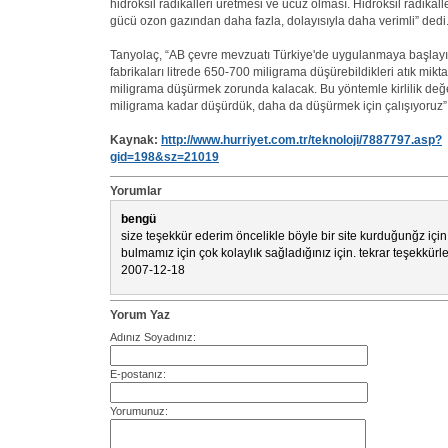
hidroksil radikalleri üretmesi ve ucuz olması. Hidroksil radikal
gücü ozon gazından daha fazla, dolayısıyla daha verimli” dedi
Tanyolaç, “AB çevre mevzuatı Türkiye'de uygulanmaya başlayı
fabrikaları litrede 650-700 miligrama düşürebildikleri atık mikt
miligrama düşürmek zorunda kalacak. Bu yöntemle kirlilik değe
miligrama kadar düşürdük, daha da düşürmek için çalışıyoruz”
Kaynak:
http://www.hurriyet.com.tr/teknoloji/7887797.asp?
gid=198&sz=21019
Yorumlar
bengü
size teşekkür ederim öncelikle böyle bir site kurduğunğz için
bulmamız için çok kolaylık sağladığınız için. tekrar teşekkürle
2007-12-18
Yorum Yaz
Adınız Soyadınız:
E-postanız:
Yorumunuz: