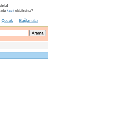
siniz!
ada
kayıt
olabilirsiniz?
Çocuk
Bağlantılar