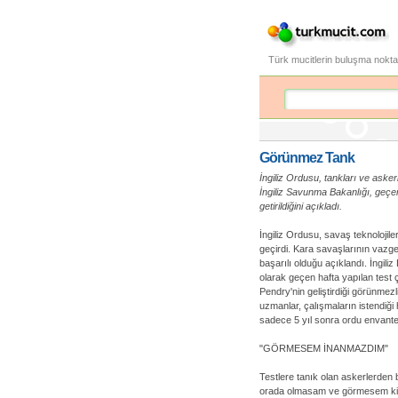
Türk mucitlerin buluşma nokta
Görünmez Tank
İngiliz Ordusu, tankları ve askerl
İngiliz Savunma Bakanlığı, geçe
getirildiğini açıkladı.
İngiliz Ordusu, savaş teknolojiler
geçirdi. Kara savaşlarının vazge
başarılı olduğu açıklandı. İngili
olarak geçen hafta yapılan test ç
Pendry'nin geliştirdiği görünmezl
uzmanlar, çalışmaların istendiği
sadece 5 yıl sonra ordu envanter
"GÖRMESEM İNANMAZDIM"
Testlere tanık olan askerlerden b
orada olmasam ve görmesem ki