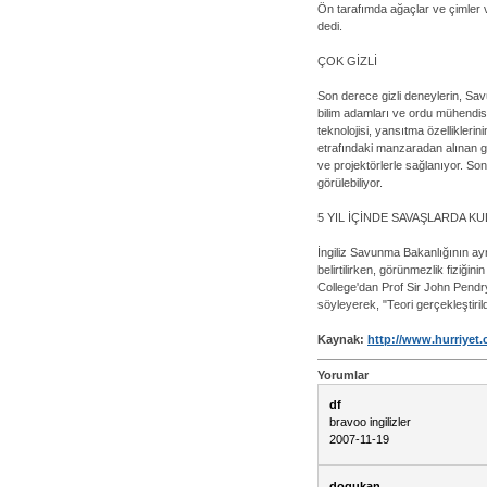
Ön tarafımda ağaçlar ve çimler 
dedi.
ÇOK GİZLİ
Son derece gizli deneylerin, Sa
bilim adamları ve ordu mühendisle
teknolojisi, yansıtma özelliklerin
etrafındaki manzaradan alınan g
ve projektörlerle sağlanıyor. S
görülebiliyor.
5 YIL İÇİNDE SAVAŞLARDA K
İngiliz Savunma Bakanlığının ayn
belirtilirken, görünmezlik fiziği
College'dan Prof Sir John Pendry,
söyleyerek, "Teori gerçekleştiril
Kaynak:
http://www.hurriyet
Yorumlar
df
bravoo ingilizler
2007-11-19
dogukan