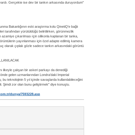
vardı. Gerçekte ise dev bir tankın arkasında duruyordum"
vunma Bakanlığının eski araştırma kolu QinetiQ'e bağlı
ri tarafından yürütüldüğü belirtilirken, görünmezlik
in azamiye çıkarılması için silikonla kaplanan bir tanka,
örüntülerin yayınlanması için özel adapte edilmiş kamera
onuç olarak çıplak gözle sadece tankın arkasındaki görüntü
ULLANILACAK
ı ilkeyle çalışan bir askeri parkayı da denediği
nin önde gelen uzmanlarından Londra'daki Imperial
 bu teknolojinin 5 yıl içinde savaşlarda kullanılabileceğini
di. Şimdi zor olan bunu geliştirmek" diye konuştu.
.com.tr/dunya/7593228.asp