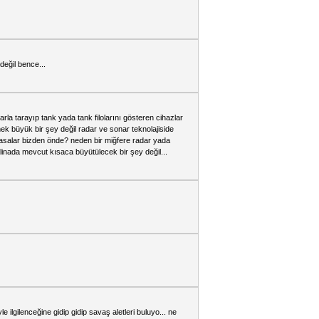
değil bence...
la tarayıp tank yada tank filolarını gösteren cihazlar
 büyük bir şey değil radar ve sonar teknolajiside
asalar bizden önde? neden bir miğfere radar yada
inada mevcut kısaca büyütülecek bir şey değil...
e ilgilenceğine gidip gidip savaş aletleri buluyo... ne