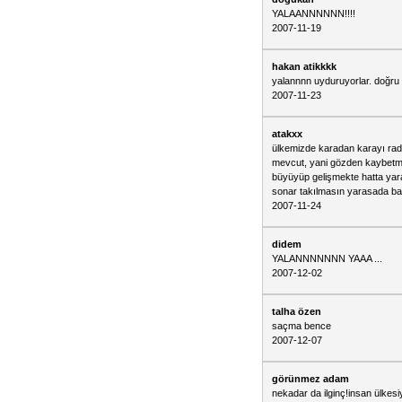
YALAANNNNNN!!!!
2007-11-19
hakan atikkkk
yalannnn uyduruyorlar. doğru 
2007-11-23
atakxx
ülkemizde karadan karayı radar
mevcut, yani gözden kaybetmek
büyüyüp gelişmekte hatta yar
sonar takılmasın yarasada bal
2007-11-24
didem
YALANNNNNNN YAAA ...
2007-12-02
talha özen
saçma bence
2007-12-07
görünmez adam
nekadar da ilginç!insan ülkesiyl