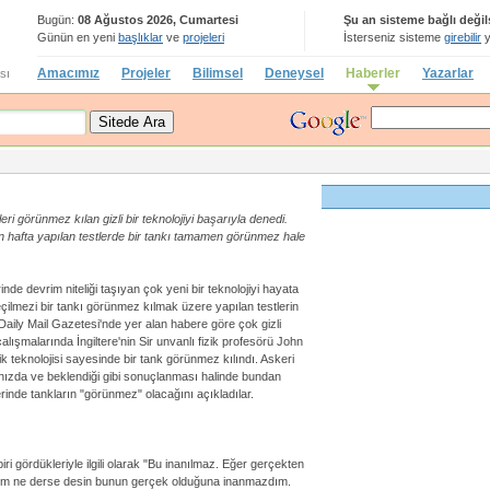
Bugün:
08 Ağustos 2026, Cumartesi
Şu an sisteme bağlı değil
Günün en yeni
başlıklar
ve
projeleri
İsterseniz sisteme
girebilir
y
Amacımız
Projeler
Bilimsel
Deneysel
Haberler
Yazarlar
sı
eri görünmez kılan gizli bir teknolojiyi başarıyla denedi.
n hafta yapılan testlerde bir tankı tamamen görünmez hale
inde devrim niteliği taşıyan çok yeni bir teknolojiyi hayata
çilmezi bir tankı görünmez kılmak üzere yapılan testlerin
z Daily Mail Gazetesi'nde yer alan habere göre çok gizli
alışmalarında İngiltere'nin Sir unvanlı fizik profesörü John
ik teknolojisi sayesinde bir tank görünmez kılındı. Askeri
 hızda ve beklendiği gibi sonuçlanması halinde bundan
inde tankların "görünmez" olacağını açıkladılar.
iri gördükleriyle ilgili olarak "Bu inanılmaz. Eğer gerçekten
m ne derse desin bunun gerçek olduğuna inanmazdım.