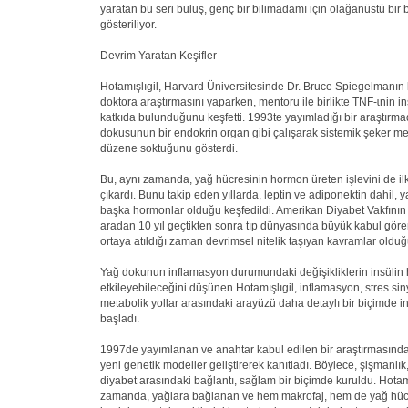
yaratan bu seri buluş, genç bir bilimadamı için olağanüstü bir 
gösteriliyor.
Devrim Yaratan Keşifler
Hotamışlıgil, Harvard Üniversitesinde Dr. Bruce Spiegelmanın
doktora araştırmasını yaparken, mentoru ile birlikte TNF-ɩnin i
katkıda bulunduğunu keşfetti. 1993te yayımladığı bir araştırm
dokusunun bir endokrin organ gibi çalışarak sistemik şeker m
düzene soktuğunu gösterdi.
Bu, aynı zamanda, yağ hücresinin hormon üreten işlevini de il
çıkardı. Bunu takip eden yıllarda, leptin ve adiponektin dahil, 
başka hormonlar olduğu keşfedildi. Amerikan Diyabet Vakfının
aradan 10 yıl geçtikten sonra tıp dünyasında büyük kabul gören 
ortaya atıldığı zaman devrimsel nitelik taşıyan kavramlar olduğu 
Yağ dokunun inflamasyon durumundaki değişikliklerin insülin 
etkileyebileceğini düşünen Hotamışlıgil, inflamasyon, stres siny
metabolik yollar arasındaki arayüzü daha detaylı bir biçimde 
başladı.
1997de yayımlanan ve anahtar kabul edilen bir araştırmasınd
yeni genetik modeller geliştirerek kanıtladı. Böylece, şişmanlı
diyabet arasındaki bağlantı, sağlam bir biçimde kuruldu. Hotamı
zamanda, yağlara bağlanan ve hem makrofaj, hem de yağ hücr