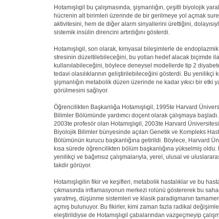
Hotamışlıgil bu çalışmasında, şişmanlığın, çeşitli biyolojik yara
hücrenin alt birimleri üzerinde de bir gerilmeye yol açmak sur
aktivitesini, hem de diğer alarm sinyallerini ürettiğini, dolayısı
sistemik insülin direncini artırdığını gösterdi.
Hotamışlıgil, son olarak, kimyasal bileşimlerle de endoplazmik
stresinin düzeltilebileceğini, bu yolları hedef alacak biçimde il
kullanılabileceğini, böylece deneysel modellerde tip 2 diyabet
tedavi olasılıklarının geliştirilebileceğini gösterdi. Bu yenilikçi k
şişmanlığın metabolik düzen üzerinde ne kadar yıkıcı bir etki y
görülmesini sağlıyor.
Öğrencilikten Başkanlığa Hotamışlıgil, 1995te Harvard Üniversi
Bilimler Bölümünde yardımcı doçent olarak çalışmaya başladı.
2003te profesör olan Hotamışlıgil, 2003te Harvard Üniversite
Biyolojik Bilimler bünyesinde açılan Genetik ve Kompleks Hast
Bölümünün kurucu başkanlığına getirildi. Böylece, Harvard Üni
kısa sürede öğrencilikten bölüm başkanlığına yükselmiş oldu. H
yenilikçi ve bağımsız çalışmalarıyla, yerel, ulusal ve uluslara
takdir görüyor.
Hotamışlıgilin fikir ve keşifleri, metabolik hastalıklar ve bu hast
çıkmasında inflamasyonun merkezi rolünü göstererek bu saha
yaratmış, düşünme sistemleri ve klasik paradigmanın tamame
açmış bulunuyor. Bu fikirler, kimi zaman fazla radikal değişiml
eleştirildiyse de Hotamışlıgil çabalarından vazgeçmeyip çalışma