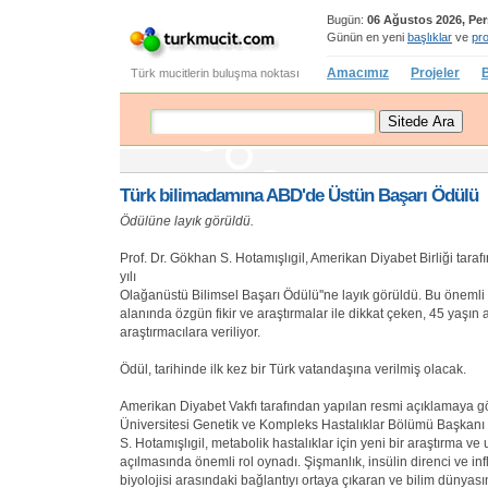
Bugün:
06 Ağustos 2026, Pe
Günün en yeni
başlıklar
ve
pro
Amacımız
Projeler
B
Türk mucitlerin buluşma noktası
Türk bilimadamına ABD'de Üstün Başarı Ödülü
Ödülüne layık görüldü.
Prof. Dr. Gökhan S. Hotamışlıgil, Amerikan Diyabet Birliği tara
yılı
Olağanüstü Bilimsel Başarı Ödülü''ne layık görüldü. Bu önemli 
alanında özgün fikir ve araştırmalar ile dikkat çeken, 45 yaşın a
araştırmacılara veriliyor.
Ödül, tarihinde ilk kez bir Türk vatandaşına verilmiş olacak.
Amerikan Diyabet Vakfı tarafından yapılan resmi açıklamaya g
Üniversitesi Genetik ve Kompleks Hastalıklar Bölümü Başkanı 
S. Hotamışlıgil, metabolik hastalıklar için yeni bir araştırma v
açılmasında önemli rol oynadı. Şişmanlık, insülin direnci ve i
biyolojisi arasındaki bağlantıyı ortaya çıkaran ve bilim dünyas