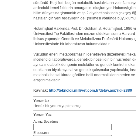
sürdürdü. Keşifleri, bugün metabolik hastalıkların ve inflama
ardındaki temel fikirlerin omurgasını oluşturuyor. Hotamışlıgilin
bilim dünyasına şişmanlık ve tip 2 diyabet hakkında çok şey öğr
hastalar için yeni tedavilerin geliştirilmesi yönünde büyük umu
Hotamışlıgil Hakkında Prof. Dr. Gökhan S. Hotamışlıgil, 1986 y
Üniversitesi Tıp Fakültesinden mezun olduktan sonra Harvard 
ihtisas yapmıştır. Genetik ve Metabolizma Profesörü Hotamışlıgi
Üniversitesinde bir laboratuvarı bulunmaktadır.
Vücudun enerji metabolizmasını denetleyen düzenleyici meka
incelendiği laboratuvarda, genetik bir özelliğin bir hücreden di
ayrıca metabolik dengenin moleküler ve genetik kontrol meka
odaklanan biyokimyasal ve genetik çalışmalar yapılmakta; ins
metabolik hastalıklarda görülen belli anormalliklerin neden ve
araştırılmaktadır.
Kaynak:
http://teknoloji.milliyet.com.tr/detay.asp?id=2880
Yorumlar
Henüz bir yorum yapılmamış !
Yorum Yaz
Adınız Soyadınız:
E-postanız: