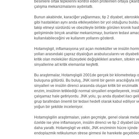
besinlere ortak tepkilerini kontrol eden proteinleri ortaya çıkard
çalışma mekanizmalarını aydınlattı.
Bunun akabinde, karaciğer yağlanması, tip 2 diyabet, ateroskl
gibi hastalıkları aynı anda etkileyebilen bir yol olduğunu buldu.
takip etmeyi sürdürdü ve obeziteyle birlikte görülen kronik hast
gelişiminde birçok anahtar mekanizmayı, bunların tedavi amac
kullanılabileceğini ve kullanım yollarını gösterdi.
Hotamışlıgil, inflamasyona yol açan moleküller ve insülin hor
yolları arasındaki çapraz diyaloğun arabulucularını ve diyabe
kritik olan moleküler düzeydeki değişiklikleri ararken, sitokin v
sinyallerine ait kritik elemanlar keşfetti.
Bu araştırmalar, Hotamışlıgili 2001de gerçek bir kilometretaşı
buluşuna götürdü. Bu buluş, JNK isimli bir genin aracılığıyla 
sinyalleri ve insülin direnci arasında oluşan kritik bir enzimatik
enzim, insülinin tetiklediği normal sinyalleri engelleyerek, in
çalışamaz hale getiriyordu. JNK yolu, şu anda diyabet ilacı gel
grup tarafından önemli bir tedavi hedefi olarak kabul ediliyor
yoğun bir şekilde inceleniyor.
Hotamışlıgilin araştırmaları, yakın geçmişte, genel olarak metab
özelde ise yine inflamasyon, insülin direnci ve tip 2 diyabet üz
daha yarattı. Hotamışlıgil ve ekibi, JNK enziminin hücre içind
endoplazmik retikulumun strese girmesi ile harekete geçebilec