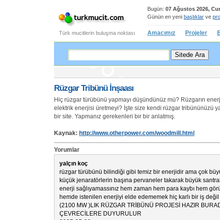
Bugün:
07 Ağustos 2026, C
Günün en yeni
başlıklar
ve
pro
Amacımız
Projeler
B
Türk mucitlerin buluşma noktası
Rüzgar Tribünü İnşaası
Hiç rüzgar türübünü yapmayı düşündünüz mü? Rüzgarın enerji
elektrik enerjisi üretmeyi? İşte size kendi rüzgar tribününüzü
bir site. Yapmanız gerekenleri bir bir anlatmış.
Kaynak:
http://www.otherpower.com/woodmill.html
Yorumlar
yalçın koç
rüzgar türübünü bilindiği gibi temiz bir enerjidir ama çok bü
küçük jenaratörlerin başına pervaneler takarak büyük santral
enerji sağlıyamassınız hem zaman hem para kaybı hem görünt
hemde istenilen enerjiyi elde edememek hiç karlı bir iş deği
(2100 MW )LIK RÜZGAR TRİBÜNÜ PROJESİ HAZIR BUR
ÇEVRECİLERE DUYURULUR