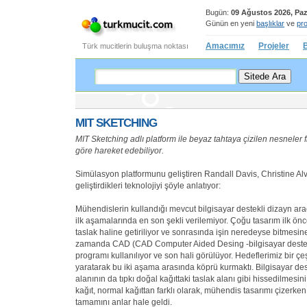
Bugün:
09 Ağustos 2026, Paz
Günün en yeni
başlıklar
ve
pro
Amacımız
Projeler
B
Türk mucitlerin buluşma noktası
MIT SKETCHING
MIT Sketching adlı platform ile beyaz tahtaya çizilen nesneler f
göre hareket edebiliyor.
Simülasyon platformunu geliştiren Randall Davis, Christine Al
geliştirdikleri teknolojiyi şöyle anlatıyor:
Mühendislerin kullandığı mevcut bilgisayar destekli dizayn ara
ilk aşamalarında en son şekli verilemiyor. Çoğu tasarım ilk ön
taslak haline getiriliyor ve sonrasında işin neredeyse bitmesine
zamanda CAD (CAD Computer Aided Desing -bilgisayar destekl
programı kullanılıyor ve son hali görülüyor. Hedeflerimiz bir çeşit 
yaratarak bu iki aşama arasında köprü kurmaktı. Bilgisayar dest
alanının da tıpkı doğal kağıttaki taslak alanı gibi hissedilmesini 
kağıt, normal kağıttan farklı olarak, mühendis tasarımı çizerken
tamamını anlar hale geldi.