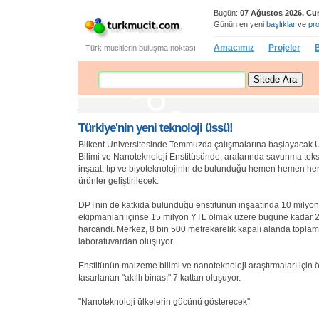
Bugün:
07 Ağustos 2026, C
Günün en yeni
başlıklar
ve
pro
Amacımız
Projeler
B
Türk mucitlerin buluşma noktası
Türkiye'nin yeni teknoloji üssü!
Bilkent Üniversitesinde Temmuzda çalışmalarına başlayaca
Bilimi ve Nanoteknoloji Enstitüsünde, aralarında savunma teksti
inşaat, tıp ve biyoteknolojinin de bulunduğu hemen hemen he
ürünler geliştirilecek.
DPTnin de katkıda bulunduğu enstitünün inşaatında 10 milyon
ekipmanları içinse 15 milyon YTL olmak üzere bugüne kadar 
harcandı. Merkez, 8 bin 500 metrekarelik kapalı alanda topla
laboratuvardan oluşuyor.
Enstitünün malzeme bilimi ve nanoteknoloji araştırmaları için 
tasarlanan "akıllı binası" 7 kattan oluşuyor.
"Nanoteknoloji ülkelerin gücünü gösterecek"