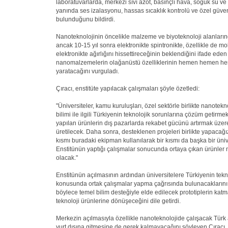
laboratuvarlarda, merkezi sıvı azot, basınçlı hava, soğuk su ve
yanında ses izalasyonu, hassas sıcaklık kontrolü ve özel güven
bulunduğunu bildirdi.
Nanoteknolojinin öncelikle malzeme ve biyoteknoloji alanların
ancak 10-15 yıl sonra elektronikte spintronikte, özellikle de mo
elektronikte ağırlığını hissettireceğinin beklendiğini ifade eden
nanomalzemelerin olağanüstü özelliklerinin hemen hemen he
yaratacağını vurguladı.
Çıracı, enstitüte yapılacak çalışmaları şöyle özetledi:
"Üniversiteler, kamu kuruluşları, özel sektörle birlikte nanote
bilimi ile ilgili Türkiyenin teknolojik sorunlarına çözüm getirm
yapılan ürünlerin dış pazarlarda rekabet gücünü artırmak üzere
üretilecek. Daha sonra, desteklenen projeleri birlikte yapacağı
kısmı buradaki ekipman kullanılarak bir kısmı da başka bir üni
Enstitünün yaptığı çalışmalar sonucunda ortaya çıkan ürünler 
olacak."
Enstitünün açılmasının ardından üniversitelere Türkiyenin tekn
konusunda ortak çalışmalar yapma çağrısında bulunacaklarını 
böylece temel bilim desteğiyle elde edilecek prototiplerin kat
teknoloji ürünlerine dönüşeceğini dile getirdi.
Merkezin açılmasıyla özellikle nanoteknolojide çalışacak Tür
yurt dışına gitmesine de gerek kalmayacağını söyleyen Çıracı,