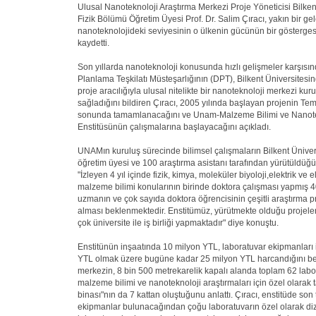
Ulusal Nanoteknoloji Araştırma Merkezi Proje Yöneticisi Bilken
Fizik Bölümü Öğretim Üyesi Prof. Dr. Salim Çıracı, yakın bir gel
nanoteknolojideki seviyesinin o ülkenin gücünün bir gösterges
kaydetti.
Son yıllarda nanoteknoloji konusunda hızlı gelişmeler karşısı
Planlama Teşkilatı Müsteşarlığının (DPT), Bilkent Üniversitesi
proje aracılığıyla ulusal nitelikte bir nanoteknoloji merkezi kur
sağladığını bildiren Çıracı, 2005 yılında başlayan projenin T
sonunda tamamlanacağını ve Unam-Malzeme Bilimi ve Nanote
Enstitüsünün çalışmalarına başlayacağını açıkladı.
UNAMın kuruluş sürecinde bilimsel çalışmaların Bilkent Ünive
öğretim üyesi ve 100 araştırma asistanı tarafından yürütüldüğü
"İzleyen 4 yıl içinde fizik, kimya, moleküler biyoloji,elektrik ve e
malzeme bilimi konularının birinde doktora çalışması yapmış 
uzmanın ve çok sayıda doktora öğrencisinin çeşitli araştırma p
alması beklenmektedir. Enstitümüz, yürütmekte olduğu projel
çok üniversite ile iş birliği yapmaktadır" diye konuştu.
Enstitünün inşaatında 10 milyon YTL, laboratuvar ekipmanları 
YTL olmak üzere bugüne kadar 25 milyon YTL harcandığını bel
merkezin, 8 bin 500 metrekarelik kapalı alanda toplam 62 lab
malzeme bilimi ve nanoteknoloji araştırmaları için özel olarak t
binası"nın da 7 kattan oluştuğunu anlattı. Çıracı, enstitüde son 
ekipmanlar bulunacağından çoğu laboratuvarın özel olarak diz