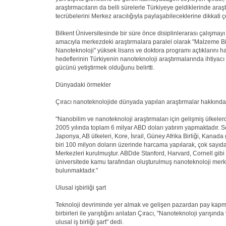
araştırmacıların da belli sürelerle Türkiyeye geldiklerinde araş
tecrübelerini Merkez aracılığıyla paylaşabileceklerine dikkati çe
Bilkent Üniversitesinde bir süre önce disiplinlerarası çalışmayı
amacıyla merkezdeki araştırmalara paralel olarak "Malzeme Bi
Nanoteknoloji" yüksek lisans ve doktora programı açtıklarını hat
hedeflerinin Türkiyenin nanoteknoloji araştırmalarında ihtiyac
gücünü yetiştirmek olduğunu belirtti.
Dünyadaki örmekler
Çıracı nanoteknolojide dünyada yapılan araştırmalar hakkında ş
"Nanobilim ve nanoteknoloji araştırmaları için gelişmiş ülkele
2005 yılında toplam 6 milyar ABD doları yatırım yapmaktadır. S
Japonya, AB ülkeleri, Kore, İsrail, Güney Afrika Birliği, Kanada 
biri 100 milyon doların üzerinde harcama yapılarak, çok sayıd
Merkezleri kurulmuştur. ABDde Stanford, Harvard, Cornell gibi
üniversitede kamu tarafından oluşturulmuş nanoteknoloji merk
bulunmaktadır."
Ulusal işbirliği şart
Teknoloji devriminde yer almak ve gelişen pazardan pay kapma
birbirleri ile yarıştığını anlatan Çıracı, "Nanoteknoloji yarışında
ulusal iş birliği şart" dedi.