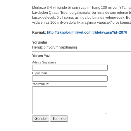
Merkeze 3-4 yıl içinde binanın yapımı hariç 130 milyon YTL h
kaydeden Çıracı, "Eğer bu çalışmalar bu hızla devam ederse b
küçük gelecek. 6 yıl sonra, aslında bu bina da yetmeyecek. Bu
yılda en az 100 milyon dolarlık araştırma yapacak" diye konuşt
Kaynak:
http://teknoloji.milliyet.com.tr/detay.asp?id=2876
Yorumlar
Henüz bir yorum yapılmamış !
Yorum Yaz
Adınız Soyadınız:
E-postanız:
Yorumunuz: